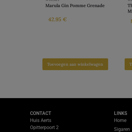
Marula Gin Pomme Grenade
T
M
42.95
€
Toevoegen aan winkelwagen
T
CONTACT
LINKS
Huis Aerts
Home
Opitterpoort 2
Sigaren