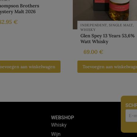
hompson Brothers
ystery Malt 2026
82.95
€
INDEPENDENT
,
SINGLE MALT
,
WHISKY
Glen Spey 13 Years 53,6%
Watt Whisky
69.00
€
oevoegen aan winkelwagen
Toevoegen aan winkelwag
SCHR
Nie
WEBSHOP
Whisky
Wijn