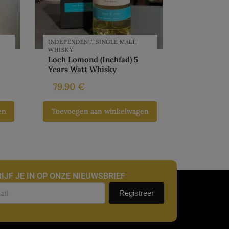
INDEPENDENT
,
SINGLE MALT
,
WHISKY
Loch Lomond (Inchfad) 5
Years Watt Whisky
79.90
€
en
Toevoegen aan winkelwagen
IJF JE IN OP ONZE NIEUWSBRIEF
uwsbrief
Registreer