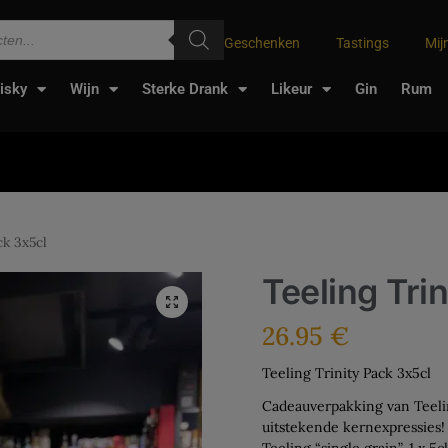
Geschenken
Tastings
Mij
isky
Wijn
Sterke Drank
Likeur
Gin
Rum
ck 3x5cl
Teeling Tri
26.95
€
Teeling Trinity Pack 3x5cl
Cadeauverpakking van Teeli
uitstekende kernexpressies!
Teeling “single grain”, 1 x 5c