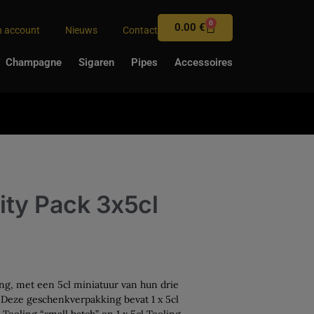
0
0.00
€
n account
Nieuws
Contact
Champagne
Sigaren
Pipes
Accessoires
nity Pack 3x5cl
ng, met een 5cl miniatuur van hun drie
 Deze geschenkverpakking bevat 1 x 5cl
l Teeling “small batch” en 1 x 5cl Teeling