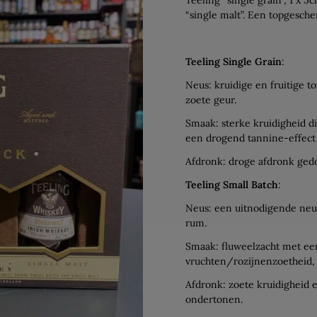
“single malt”. Een topgesche
Teeling Single Grain
:
Neus: kruidige en fruitige
zoete geur.
Smaak: sterke kruidigheid d
een drogend tannine-effect 
Afdronk: droge afdronk ged
Teeling Small Batch
:
Neus: een uitnodigende neus
rum.
Smaak: fluweelzacht met ee
vruchten/rozijnenzoetheid, 
Afdronk: zoete kruidigheid 
ondertonen.