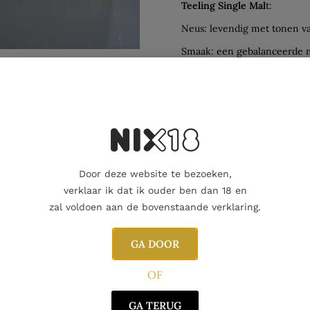
Teeling Single Mal
t:
Neus: levendig met tonen va
Smaak: een gebalanceerde mi
kruidnagel.
Afdronk: lang met zoetheid 
Aanvullende informatie
Beoordelingen
0
Door deze website te bezoeken,
verklaar ik dat ik ouder ben dan 18 en
zal voldoen aan de bovenstaande verklaring.
GA DOOR
OF
GA TERUG